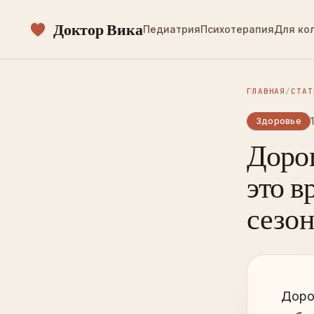
Доктор Вика
Педиатрия
Психотерапия
Для ко
ГЛАВНАЯ
/
СТАТ
Здоровье
Дорог
это в
сезо
Дорог