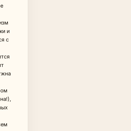
ое
изм
ки и
ся с
ится
ит
ужна
вом
на!),
вых
сем