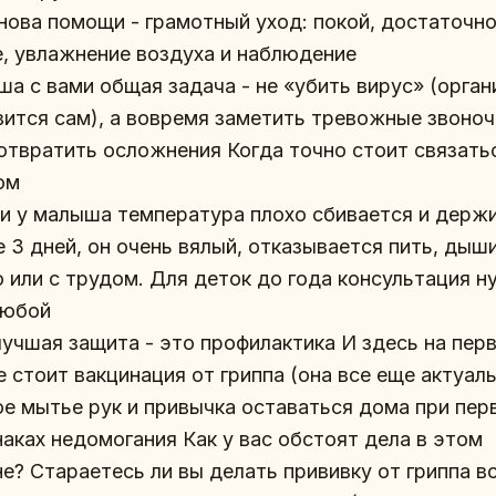
нова помощи - грамотный уход: покой, достаточн
е, увлажнение воздуха и наблюдение
ша с вами общая задача - не «убить вирус» (орган
вится сам), а вовремя заметить тревожные звоноч
отвратить осложнения Когда точно стоит связать
ом
ли у малыша температура плохо сбивается и держ
е 3 дней, он очень вялый, отказывается пить, дыш
о или с трудом. Для деток до года консультация н
любой
 лучшая защита - это профилактика И здесь на пер
 стоит вакцинация от гриппа (она все еще актуаль
ое мытье рук и привычка оставаться дома при пер
наках недомогания Как у вас обстоят дела в этом
не? Стараетесь ли вы делать прививку от гриппа в