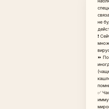
набл
спец
связ
не б
дейс
❗️ Се
множ
виру
⏩️ П
иног
(чаще
кашл
помн
✅ Ча
имму
миро