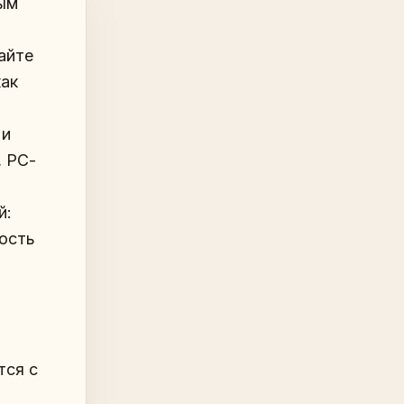
ым
айте
как
 и
, РС-
й:
бость
тся с