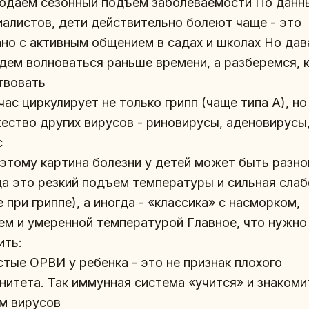
юдаем сезонный подъем заболеваемости По данн
иалистов, дети действительно болеют чаще - это
ано с активным общением в садах и школах Но дав
удем волноваться раньше времени, а разберемся, 
твовать
йчас циркулирует не только грипп (чаще типа А), но
ество других вирусов - риновирусы, аденовирусы
с
оэтому картина болезни у детей может быть разно
да это резкий подъем температуры и сильная сла
 при гриппе), а иногда - «классика» с насморком,
ем и умеренной температурой Главное, что нужно
ить:
стые ОРВИ у ребенка - это не признак плохого
нитета. Так иммунная система «учится» и знакоми
м вирусов