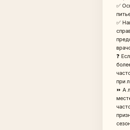
✅ Ос
пить
✅ На
спра
пред
врач
❓ Ес
боле
част
при 
⏩️ А
месте
част
приз
сезо