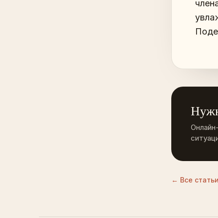
член
увла
Поде
Нужн
Онлайн
ситуаци
← Все статьи