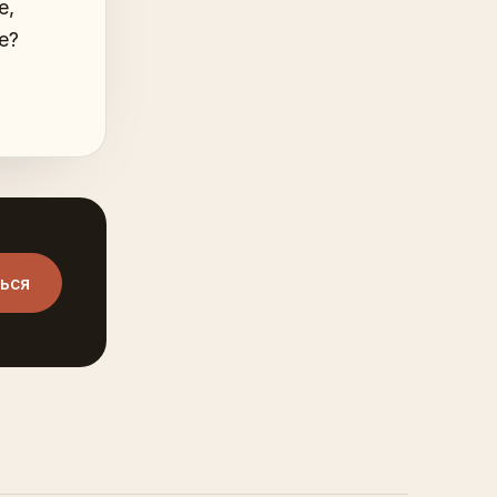
е,
е?
ься