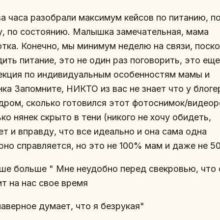
ва часа разобрали максимум кейсов по питанию, п
у, по состоянию. Малышка замечательная, мама
отка. Конечно, мы минимум неделю на связи, поск
ить питание, это не один раз поговорить, это еще
екция по индивидуальным особенностям мамы и
нка Запомните, НИКТО из вас не знает что у блоге
адром, сколько готовился этот фотоснимок/видеор
ко нянек скрыто в тени (никого не хочу обидеть,
т и вправду, что все идеально и она сама одна
рно справляется, но это не 100% мам и даже не 5
ше больше " Мне неудобно перед свекровью, что 
ит на нас свое время
наверное думает, что я безрукая"