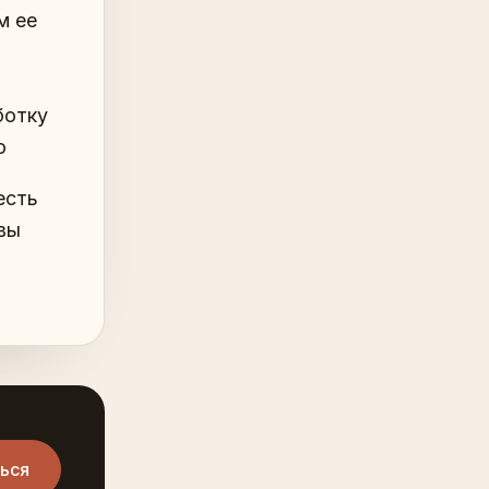
м ее
ботку
о
есть
 вы
ься