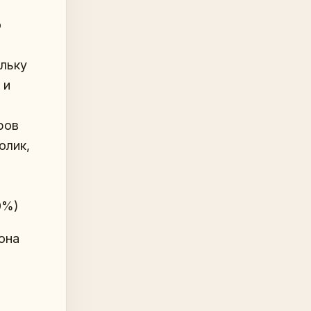
о
ольку
 и
ров
олик,
0%)
она