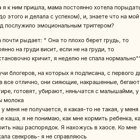
а я к ним пришла, мама постоянно хотела порыдат
до этого и делала с успехом), и, знаете что на мой
яд послужило эмоциональным триггером?
почти рыдает: " Она то плохо берет грудь, то
янно на груди висит, если не на груди, то
становочно кричит, я неделю не спала нормально"
учи блогеров, на которых я подписана, с первого д
в все отлично, они сияющие, накрашенные, бегают
ире, готовят, убирают, няньчатся с малышайми, у
ы молока
 А у меня не получается, я какая-то не такая, у меня
е каша, я не понимаю, как мне кормить ребенка, к
оить наш распорядок. Я нахожусь в хаосе. Ко мне
хала свекровь- я не справляюсь