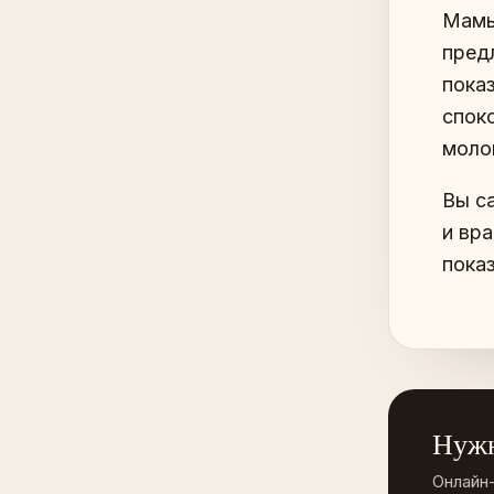
Мамы
пред
пока
спок
моло
Вы с
и вра
пока
Нужн
Онлайн