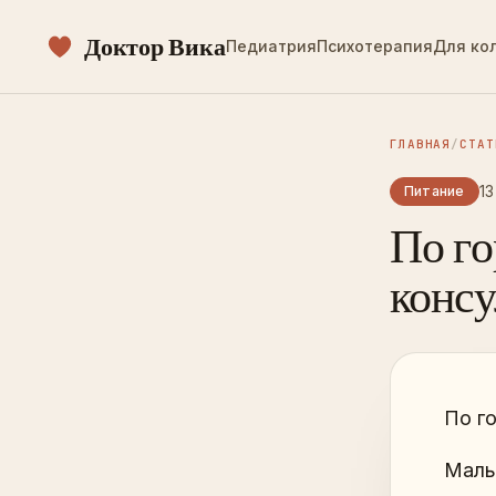
Доктор Вика
Педиатрия
Психотерапия
Для ко
ГЛАВНАЯ
/
СТАТ
13
Питание
По г
консу
По г
Малы