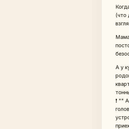
Когд
(что 
взгл
Мама 
посто
безо
А у к
родо
кварт
тонн
❗️ ""
голов
устр
прие