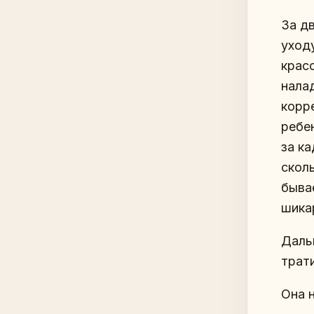
За д
уход
крас
налад
корр
ребе
за к
сколь
бывае
шика
Даль
трат
Она 