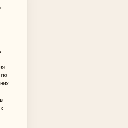
ь
"
ня
 по
 них
 в
ак