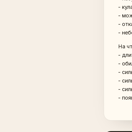
- кул
- мо
- отк
- не
На ч
- дл
- об
- си
- си
- си
- по