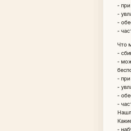
- пр
- ув
- об
- ча
Что 
- сб
- мо
бесп
- пр
- ув
- об
- ча
Нашл
Каки
- на