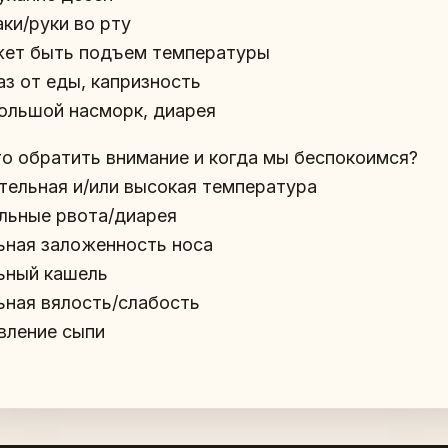
аки/руки во рту
жет быть подъем температуры
аз от еды, капризность
большой насморк, диарея
то обратить внимание и когда мы беспокоимся?
ительная и/или высокая температура
ильные рвота/диарея
льная заложенность носа
льный кашель
льная вялость/слабость
явление сыпи