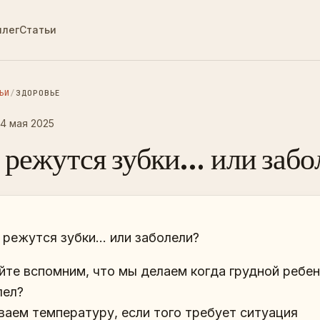
ллег
Статьи
ЬИ
/
ЗДОРОВЬЕ
14 мая 2025
 режутся зубки… или забо
с режутся зубки… или заболели?
йте вспомним, что мы делаем когда грудной ребе
лел?
иваем температуру, если того требует ситуация