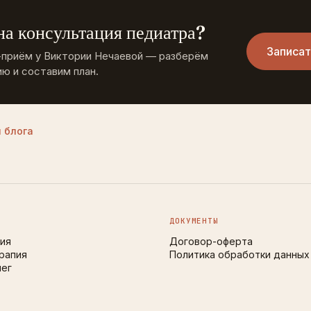
а консультация педиатра?
Записат
-приём у Виктории Нечаевой — разберём
ю и составим план.
 блога
Ы
ДОКУМЕНТЫ
ия
Договор-оферта
рапия
Политика обработки данных
лег