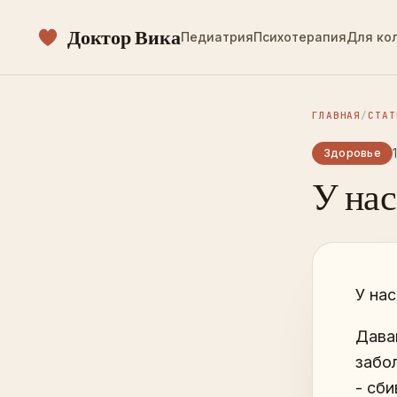
Доктор Вика
Педиатрия
Психотерапия
Для ко
ГЛАВНАЯ
/
СТАТ
Здоровье
У нас
У на
Дава
забо
- сб