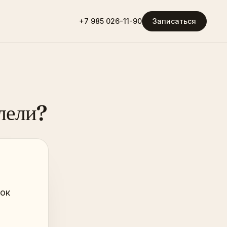
+7 985 026-11-90
Записаться
лели?
нок