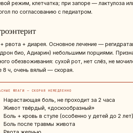
евой режим, клетчатка; при запоре — лактулоза ил
огол по согласованию с педиатром.
троэнтерит
 + рвота + диарея. Основное лечение — регидрата
идрон био, Адиарин) небольшими порциями. Призн
ого обезвоживания: сухой рот, нет слёз, не мочил
 8 ч, очень вялый — скорая.
АСНЫЕ ФЛАГИ — СКОРАЯ НЕМЕДЛЕННО
Нарастающая боль, не проходит за 2 часа
Живот твёрдый, «доскообразный»
Боль + кровь в стуле (особенно у детей до 2 лет
Боль после травмы живота
Рвота желчью