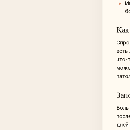
И
б
Как
Спрос
есть 
что-
може
пато
Зап
Боль
посл
дней