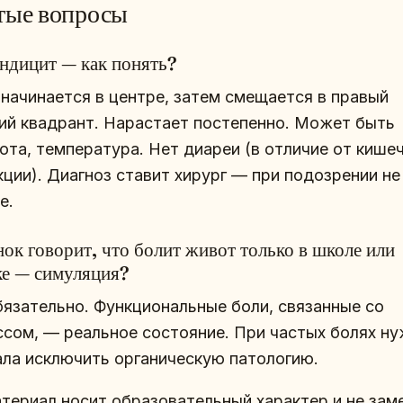
тые вопросы
ндицит — как понять?
 начинается в центре, затем смещается в правый
ий квадрант. Нарастает постепенно. Может быть
ота, температура. Нет диареи (в отличие от кише
кции). Диагноз ставит хирург — при подозрении не
е.
нок говорит, что болит живот только в школе или
ке — симуляция?
бязательно. Функциональные боли, связанные со
ссом, — реальное состояние. При частых болях н
ала исключить органическую патологию.
атериал носит образовательный характер и не зам