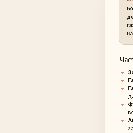
Бо
де
га
на
Час
З
Г
Г
д
Ф
в
А
з