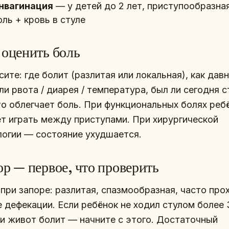
нвагинация
— у детей до 2 лет, приступообразна
оль + кровь в стуле
 оценить боль
ите: где болит (разлитая или локальная), как давн
ли рвота / диарея / температура, был ли сегодня с
то облегчает боль. При функциональных болях реб
т играть между приступами. При хирургической
логии — состояние ухудшается.
ор — первое, что проверить
 при запоре: разлитая, спазмообразная, часто про
е дефекации. Если ребёнок не ходил стулом более 
 и живот болит — начните с этого. Достаточный