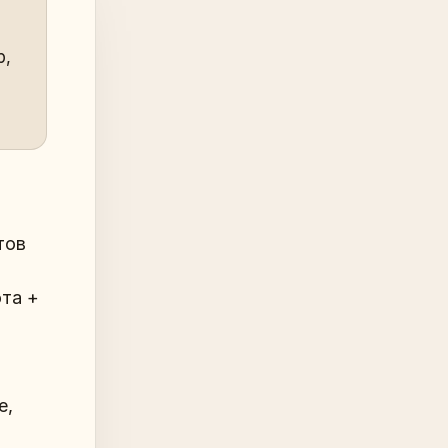
р,
тов
та +
е,