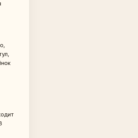
я
о,
тул,
ёнок
ходит
3