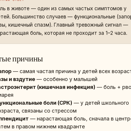
ль в животе — один из самых частых симптомов у
тей. Большинство случаев — функциональные (запо
зы, кишечный спазм). Главный тревожный сигнал —
растающая боль, которая не проходит за 1–2 часа.
тые причины
апор
— самая частая причина у детей всех возрас
азы и вздутие
— особенно у малышей
астроэнтерит (кишечная инфекция)
— боль + рво
иарея
ункциональные боли (СРК)
— у детей школьного
озраста, связаны со стрессом
ппендицит
— нарастающая боль, сначала в центр
атем в правом нижнем квадранте