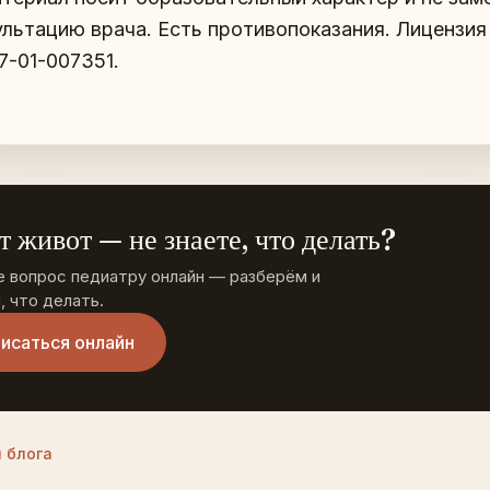
ультацию врача. Есть противопоказания. Лицензия
7-01-007351.
т живот — не знаете, что делать?
е вопрос педиатру онлайн — разберём и
 что делать.
исаться онлайн
 блога