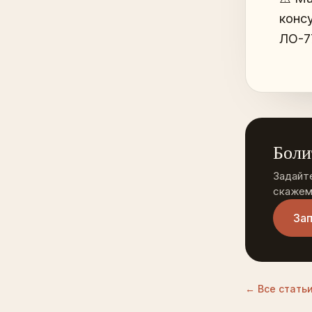
конс
ЛО-7
Боли
Задайт
скажем,
Зап
← Все статьи