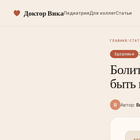
Доктор Вика
Педиатрия
Для коллег
Статьи
ГЛАВНАЯ
/
СТАТ
Здоровье
Болит
быть 
В
Автор:
В
БЫ