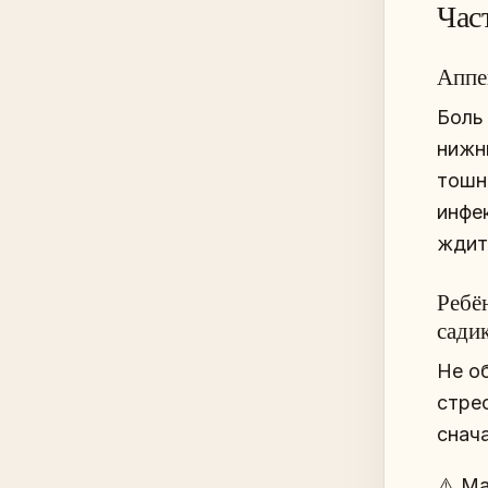
Час
Аппе
Боль
нижн
тошн
инфе
ждит
Ребё
сади
Не о
стре
снач
⚠️ М