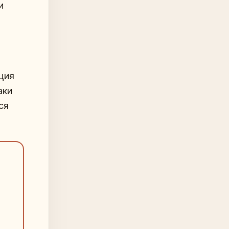
и
ция
аки
ся
)