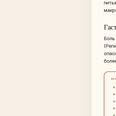
пить
макр
Гас
Боль
(Рег
опасн
более
КР