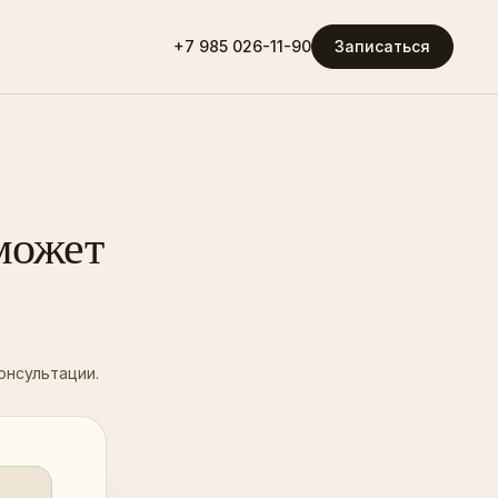
+7 985 026-11-90
Записаться
 может
онсультации.